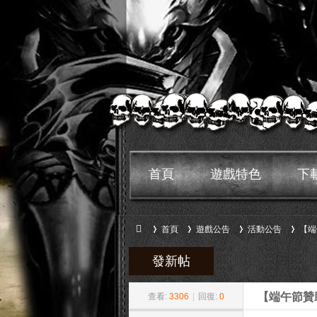
首頁
遊戲特色
下
首頁
遊戲公告
活動公告
【端
發新帖
»
›
›
›
鬼
【端午節贊
查看:
3306
|
回復:
0