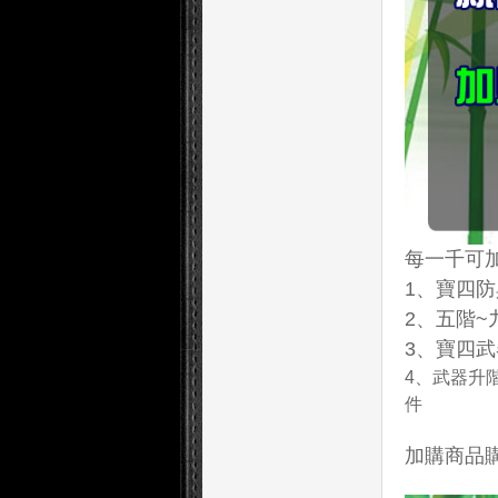
每一千可
1、寶四防
2、五階~
3、寶四武
4、武器升
件
加購商品