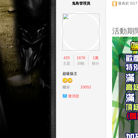
鬼島管理員
發表於 5/17 
活動期間：
島
425
1676
1萬
主題
回帖
積分
超級版主
積分
10052
發消息
天