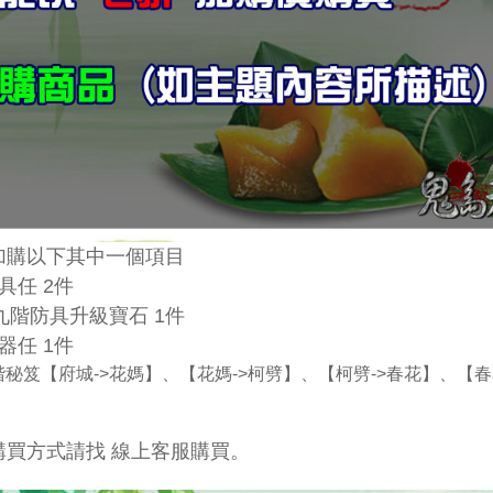
加購以下其中一個項目
具任 2件
九階防具升級寶石 1件
器任 1件
階秘笈【府城->花媽】、【花媽->柯劈】、【柯劈->春花】、【春
購買方式請找 線上客服購買。