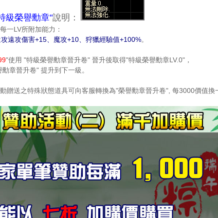
"特級榮譽勳章"
說明：
每一LV所附加能力：
攻遠攻傷害+15、魔攻+10、狩獵經驗值+100%
。
99
"使用 "特級榮譽勳章晉升卷" 晉升後取得"特級榮譽勳章LV.0"，
譽勳章晉升卷" 提升到下一級。
動贈送之特殊狀態道具可向客服轉換為"榮譽勳章晉升卷", 每3000價值換