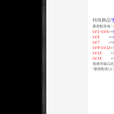
特殊飾品
榮譽勳章每一
LV.1~LV.5
=>
LV.6
=>
LV.7
=>
LV.8~LV.12
=
LV.13
=
LV.14
=
後續等級以此
"榮譽勳章LV