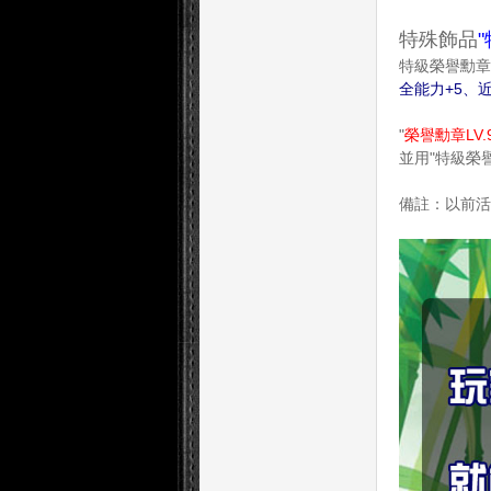
特殊飾品
特級榮譽勳章
全能力+5、近
"
榮譽勳章LV.
並用"特級榮
備註：以前活