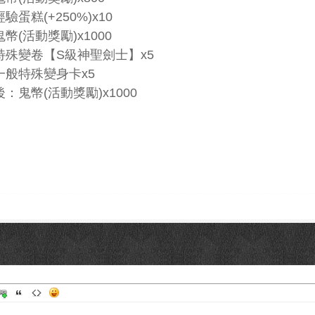
驗蛋糕(+250%)x10
幣(活動獎勵)x1000
特殊變卷【S級神聖劍士】x5
一般特殊變身卡x5
：鬼幣(活動獎勵)x1000