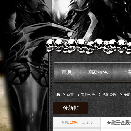
首頁
遊戲特色
下
首頁
遊戲公告
活動公告
★龍
發新帖
»
›
›
›
鬼
★龍王金殿
查看:
1804
|
回復:
0