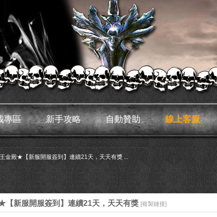
載專區
新手攻略
自動贊助
線上客服
王金殿★【新服開服簽到】連續21天，天天有獎 ...
★【新服開服簽到】連續21天，天天有獎
[複製鏈接]