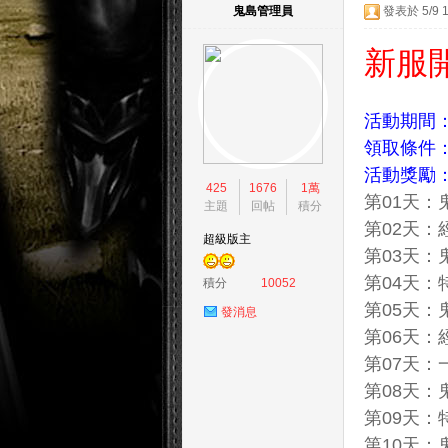
鬼島管理員
發表於 5/9 1
新服
活動期間
領取條件
島
活動獎勵
425
1676
1萬
第01天：鬼
主題
回帖
積分
第02天：經
超級版主
第03天：鬼
第04天：
積分
10052
第05天：鬼
發消息
第06天：經
第07天：
天
第08天：鬼
第09天：
第10天：鬼