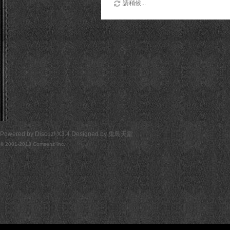
請稍候...
Powered by
Discuz!
X3.4
Designed by
鬼島天堂
© 2001-2013
Comsenz Inc.