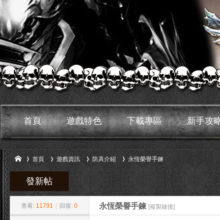
首頁
遊戲特色
下載專區
新手攻
首頁
遊戲資訊
防具介紹
永恆榮譽手鍊
發新帖
»
›
›
›
鬼
永恆榮譽手鍊
查看:
11791
|
回復:
0
[複製鏈接]