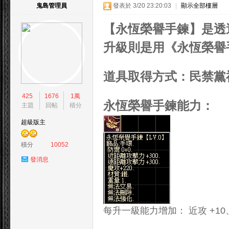
鬼島管理員
發表於 3/20 23:20:03
|
顯示全部樓層
【永恆榮譽手鍊】是
升級則是用
《永恆榮譽
道具取得方式：民禁黨
島
425
1676
1萬
永恆榮譽手鍊能力：
主題
回帖
積分
超級版主
積分
10052
發消息
天
每升一級能力增加： 近攻 +10、